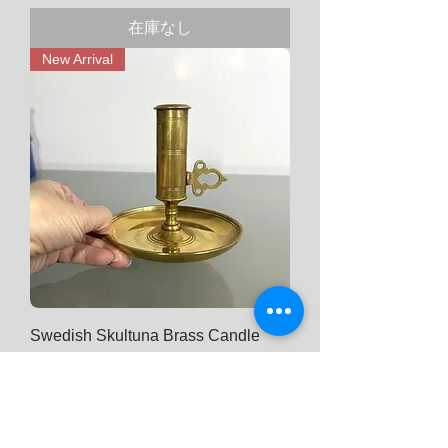
在庫なし
New Arrival
Swedish Skultuna Brass Candle
Holder (1607. Nr.68) with Height
Adjustable Screw
価格
$ 0