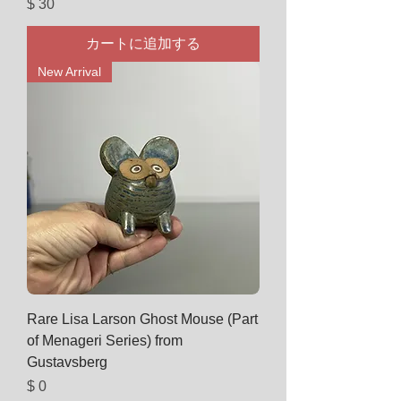
価格
$ 30
カートに追加する
New Arrival
Rare Lisa Larson Ghost Mouse (Part
of Menageri Series) from
Gustavsberg
価格
$ 0