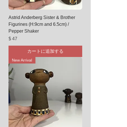
Astrid Anderberg Sister & Brother
Figurines (H:9cm and 6.5cm) /
Pepper Shaker
価格
$ 47
カートに追加する
New Arrival