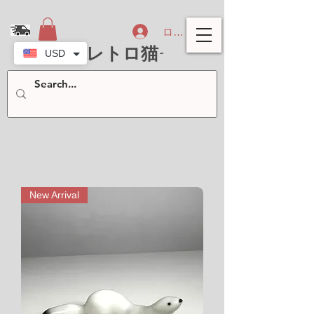
ログイン
-北欧レトロ猫-
USD
New Arrival