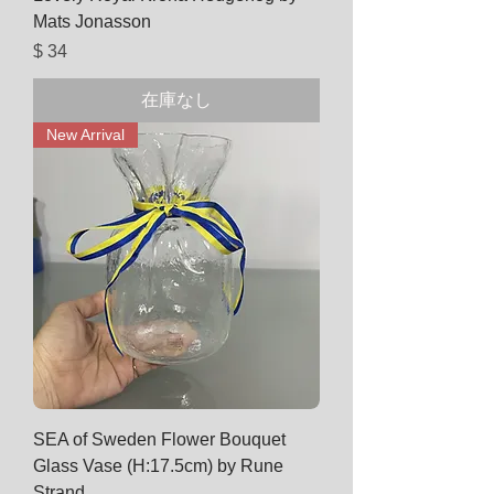
Mats Jonasson
価格
$ 34
在庫なし
New Arrival
SEA of Sweden Flower Bouquet
Glass Vase (H:17.5cm) by Rune
Strand