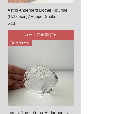
Astrid Anderberg Mother Figurine
(H:12.5cm) / Pepper Shaker
価格
$ 51
カートに追加する
New Arrival
Lovely Royal Krona Hedgehog by