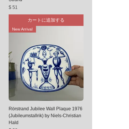
価格
$ 51
カートに追加する
New Arrival
Rörstrand Jubilee Wall Plaque 1976
(Jubileumstallrik) by Niels-Christian
Hald