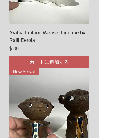
Arabia Finland Weasel Figurine by
Raili Eerola
価格
$ 80
カートに追加する
New Arrival